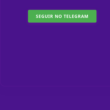
SEGUIR NO TELEGRAM