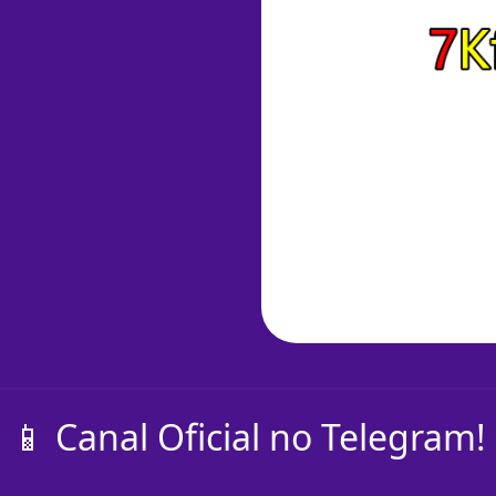
📱 Canal Oficial no Telegram!