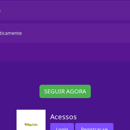
a
aticamente
SEGUIR AGORA
Acessos
Login
Registrar-se