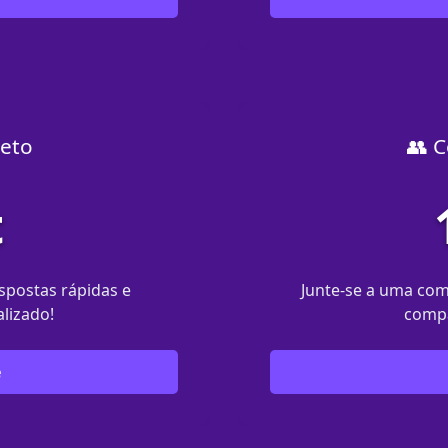
reto
👥 
t
espostas rápidas e
Junte-se a uma com
lizado!
compa
e