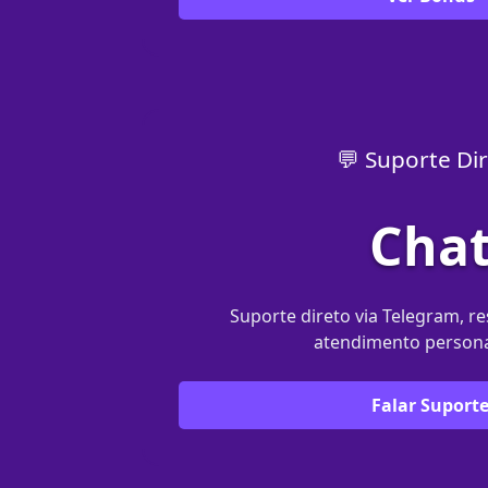
💬 Suporte Di
Cha
Suporte direto via Telegram, r
atendimento persona
Falar Suport