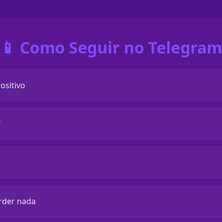
📱 Como Seguir no Telegram
ositivo
"
erder nada