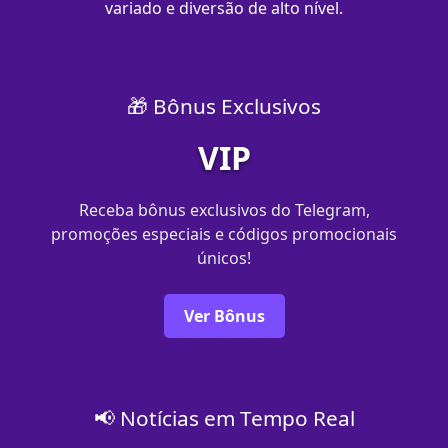
variado e diversão de alto nível.
🎁 Bônus Exclusivos
VIP
Receba bônus exclusivos do Telegram,
promoções especiais e códigos promocionais
únicos!
Ver Bônus
📢 Notícias em Tempo Real