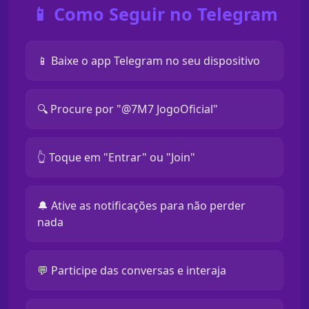
📱 Como Seguir no Telegram
📱 Baixe o app Telegram no seu dispositivo
🔍 Procure por "@7M7 JogoOficial"
👆 Toque em "Entrar" ou "Join"
🔔 Ative as notificações para não perder
nada
💬 Participe das conversas e interaja