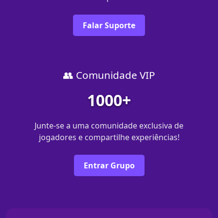
Falar Suporte
👥 Comunidade VIP
1000+
Junte-se a uma comunidade exclusiva de
jogadores e compartilhe experiências!
Entrar Grupo