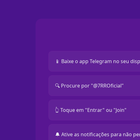
📱 Baixe o app Telegram no seu disp
🔍 Procure por "@7RROficial"
👆 Toque em "Entrar" ou "Join"
🔔 Ative as notificações para não p