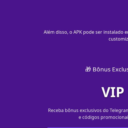
Além disso, o APK pode ser instalado 
customiza
🎁 Bônus Exclu
VIP
Receba bônus exclusivos do Telegra
e códigos promocionai