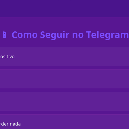
📱 Como Seguir no Telegram
ositivo
erder nada