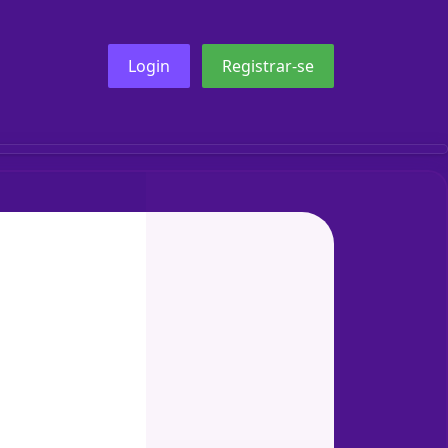
Login
Registrar-se