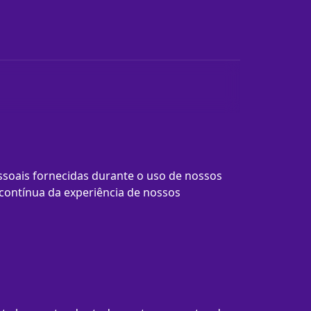
ssoais fornecidas durante o uso de nossos
 contínua da experiência de nossos