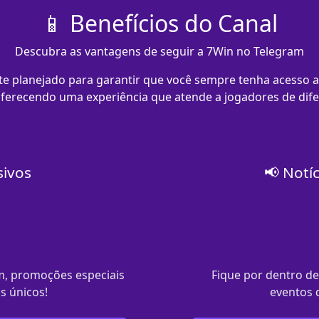
📱 Benefícios do Canal
Descubra as vantagens de seguir a 7Win no Telegram
e planejado para garantir que você sempre tenha acesso ao
, oferecendo uma experiência que atende a jogadores de dife
sivos
📢 Notí
m, promoções especiais
Fique por dentro d
s únicos!
eventos 