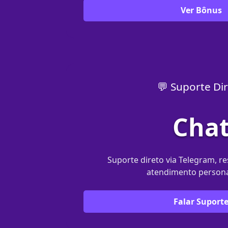
Ver Bônus
💬 Suporte Di
Cha
Suporte direto via Telegram, r
atendimento persona
Falar Suport