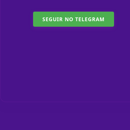
SEGUIR NO TELEGRAM