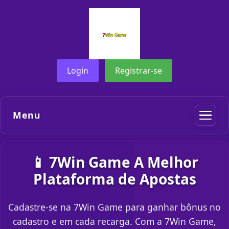
Login
Registrar-se
Menu
📱 7Win Game A Melhor
Plataforma de Apostas
Cadastre-se na 7Win Game para ganhar bônus no
cadastro e em cada recarga. Com a 7Win Game,