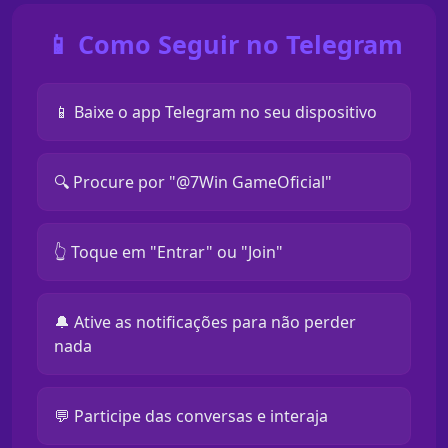
📱 Como Seguir no Telegram
📱 Baixe o app Telegram no seu dispositivo
🔍 Procure por "@7Win GameOficial"
👆 Toque em "Entrar" ou "Join"
🔔 Ative as notificações para não perder
nada
💬 Participe das conversas e interaja