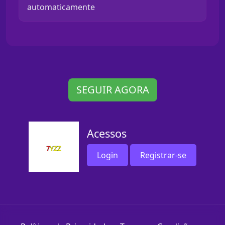
automaticamente
SEGUIR AGORA
Acessos
Login
Registrar-se