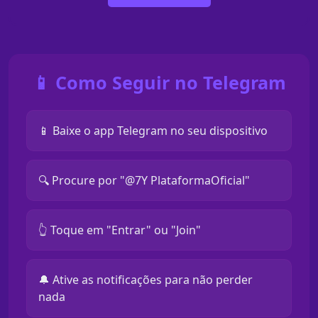
📱 Como Seguir no Telegram
📱 Baixe o app Telegram no seu dispositivo
🔍 Procure por "@7Y PlataformaOficial"
👆 Toque em "Entrar" ou "Join"
🔔 Ative as notificações para não perder
nada