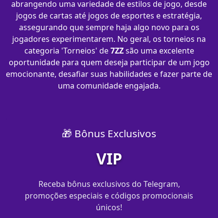
abrangendo uma variedade de estilos de jogo, desde
jogos de cartas até jogos de esportes e estratégia,
assegurando que sempre haja algo novo para os
jogadores experimentarem. No geral, os torneios na
categoria 'Torneios' de
7ZZ
são uma excelente
oportunidade para quem deseja participar de um jogo
emocionante, desafiar suas habilidades e fazer parte de
uma comunidade engajada.
🎁 Bônus Exclusivos
VIP
Receba bônus exclusivos do Telegram,
promoções especiais e códigos promocionais
únicos!