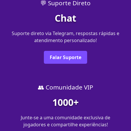
💬 Suporte Direto
Chat
Suporte direto via Telegram, respostas rápidas e
atendimento personalizado!
Falar Suporte
👥 Comunidade VIP
1000+
Junte-se a uma comunidade exclusiva de
jogadores e compartilhe experiências!