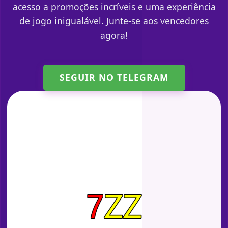
acesso a promoções incríveis e uma experiência
de jogo inigualável. Junte-se aos vencedores
agora!
SEGUIR NO TELEGRAM