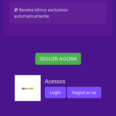
🎁 Receba bônus exclusivos
automaticamente
SEGUIR AGORA
Acessos
Login
Registrar-se