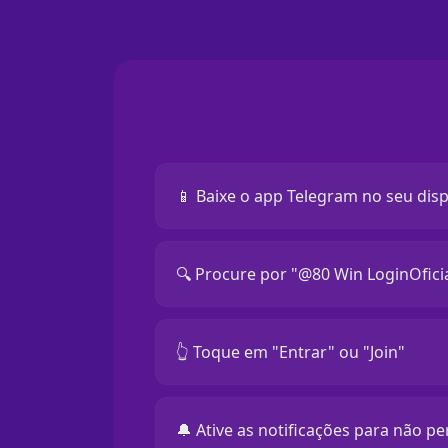
📱 Baixe o app Telegram no seu disp
🔍 Procure por "@80 Win LoginOfici
👆 Toque em "Entrar" ou "Join"
🔔 Ative as notificações para não p