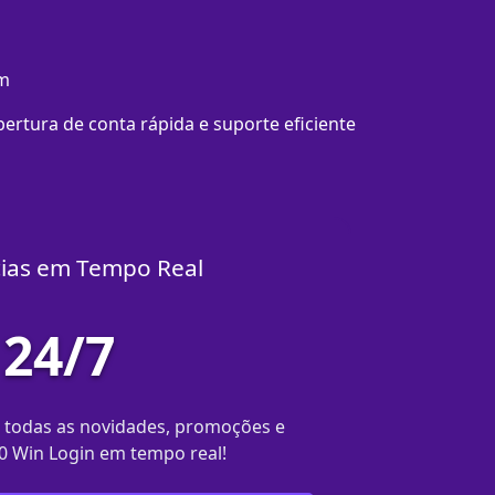
am
bertura de conta rápida e suporte eficiente
cias em Tempo Real
24/7
e todas as novidades, promoções e
0 Win Login em tempo real!