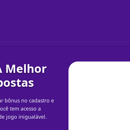
A Melhor
postas
ar bônus no cadastro e
você tem acesso a
e jogo inigualável.