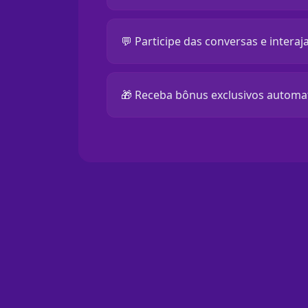
💬 Participe das conversas e interaj
🎁 Receba bônus exclusivos autom