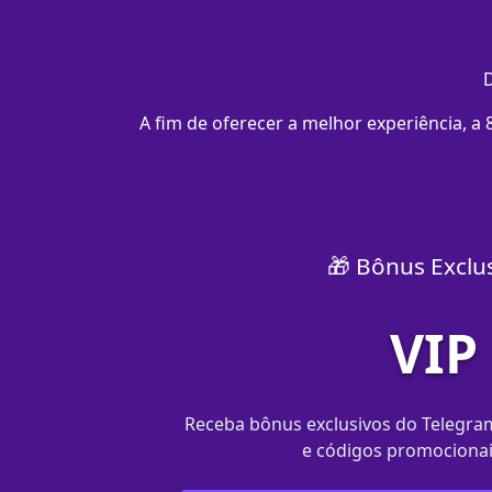
D
A fim de oferecer a melhor experiência, a 
🎁 Bônus Exclu
VIP
Receba bônus exclusivos do Telegra
e códigos promocionai