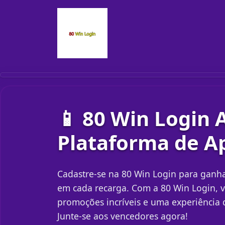
📱 80 Win Login 
Plataforma de A
Cadastre-se na 80 Win Login para ganh
em cada recarga. Com a 80 Win Login, 
promoções incríveis e uma experiência d
Junte-se aos vencedores agora!