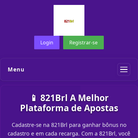
Login
Registrar-se
Menu
📱 821Brl A Melhor
Plataforma de Apostas
Cadastre-se na 821Brl para ganhar bônus no
cadastro e em cada recarga. Com a 821Brl, você