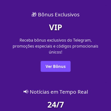
🎁 Bônus Exclusivos
VIP
Receba bônus exclusivos do Telegram,
promoções especiais e códigos promocionais
únicos!
Ver Bônus
📢 Notícias em Tempo Real
24/7