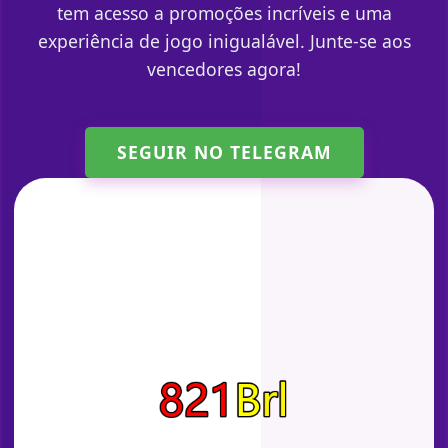
tem acesso a promoções incríveis e uma
experiência de jogo inigualável. Junte-se aos
vencedores agora!
SEGUIR NO TELEGRAM