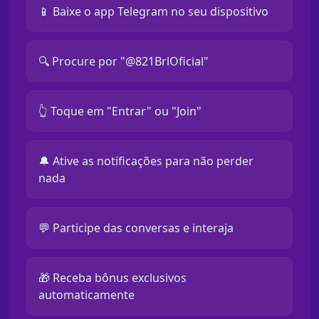
📱 Baixe o app Telegram no seu dispositivo
🔍 Procure por "@821BrlOficial"
👆 Toque em "Entrar" ou "Join"
🔔 Ative as notificações para não perder
nada
💬 Participe das conversas e interaja
🎁 Receba bônus exclusivos
automaticamente