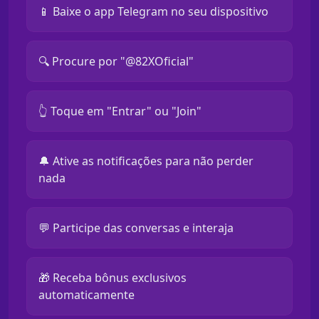
📱 Baixe o app Telegram no seu dispositivo
🔍 Procure por "@82XOficial"
👆 Toque em "Entrar" ou "Join"
🔔 Ative as notificações para não perder
nada
💬 Participe das conversas e interaja
🎁 Receba bônus exclusivos
automaticamente