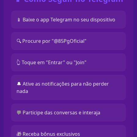
📱 Baixe o app Telegram no seu dispositivo
🔍 Procure por "@85PgOficial"
👆 Toque em "Entrar" ou "Join"
🔔 Ative as notificações para não perder
nada
💬 Participe das conversas e interaja
🎁 Receba bônus exclusivos