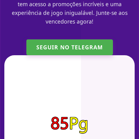
tem acesso a promoções incríveis e uma
experiência de jogo inigualável. Junte-se aos
vencedores agora!
SEGUIR NO TELEGRAM