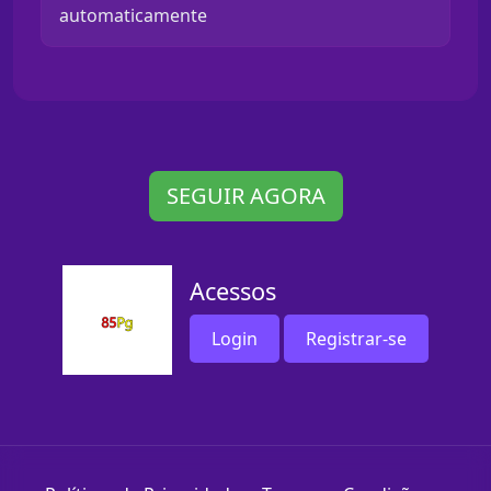
automaticamente
SEGUIR AGORA
Acessos
Login
Registrar-se