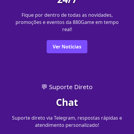
Fique por dentro de todas as novidades,
promoções e eventos da 880Game em tempo
real!
Ver Notícias
💬 Suporte Direto
Chat
Suporte direto via Telegram, respostas rápidas e
atendimento personalizado!