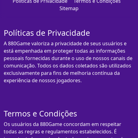
Políticas de Privacidade
Termos e Condições
Sitemap
Políticas de Privacidade
A 880Game valoriza a privacidade de seus usuários e
está empenhada em proteger todas as informações
pessoais fornecidas durante o uso de nossos canais de
comunicação. Todos os dados coletados são utilizados
exclusivamente para fins de melhoria contínua da
experiência de nossos jogadores.
Termos e Condições
Os usuários da 880Game concordam em respeitar
todas as regras e regulamentos estabelecidos. É