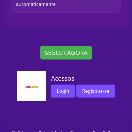
automaticamente
SEGUIR AGORA
Acessos
Login
Registrar-se