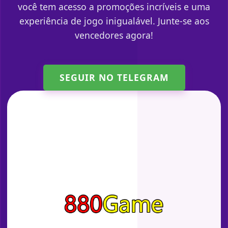
você tem acesso a promoções incríveis e uma
experiência de jogo inigualável. Junte-se aos
vencedores agora!
SEGUIR NO TELEGRAM