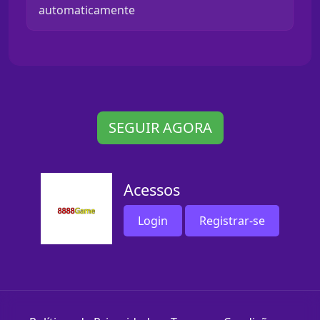
automaticamente
SEGUIR AGORA
Acessos
Login
Registrar-se