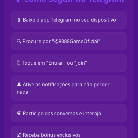
📱 Baixe o app Telegram no seu dispositivo
🔍 Procure por "@8888GameOficial"
👆 Toque em "Entrar" ou "Join"
🔔 Ative as notificações para não perder
nada
💬 Participe das conversas e interaja
🎁 Receba bônus exclusivos