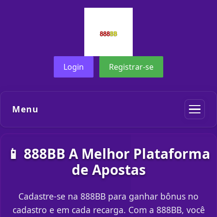
Login
Registrar-se
Menu
📱 888BB A Melhor Plataforma
de Apostas
Cadastre-se na 888BB para ganhar bônus no
cadastro e em cada recarga. Com a 888BB, você