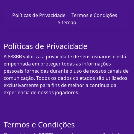
Políticas de Privacidade
Termos e Condições
Sitemap
Políticas de Privacidade
A 888BB valoriza a privacidade de seus usuários e está
empenhada em proteger todas as informações
pessoais fornecidas durante o uso de nossos canais de
comunicação. Todos os dados coletados são utilizados
exclusivamente para fins de melhoria contínua da
experiência de nossos jogadores.
Termos e Condições