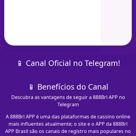
📱 Canal Oficial no Telegram!
📱 Benefícios do Canal
Descubra as vantagens de seguir a 888Brl APP no
Telegram
A 888Brl APP é uma das plataformas de cassino online
mais influentes atualmente; o site e o APP da 888Brl
APP Brasil são os canais de registro mais populares no