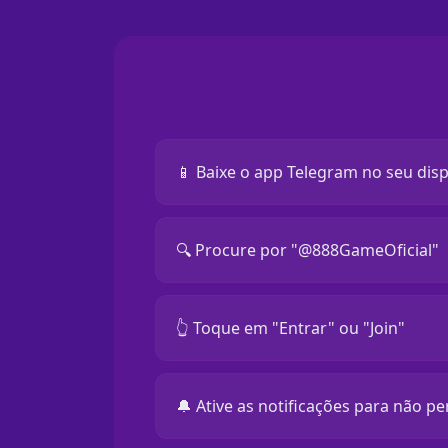
📱 Baixe o app Telegram no seu disp
🔍 Procure por "@888GameOficial"
👆 Toque em "Entrar" ou "Join"
🔔 Ative as notificações para não p