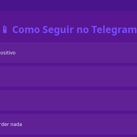
📱 Como Seguir no Telegram
ositivo
erder nada