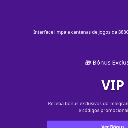
Interface limpa e centenas de jogos da 88
🎁 Bônus Exclu
VIP
Receba bônus exclusivos do Telegra
e códigos promocionai
Ver Bônus