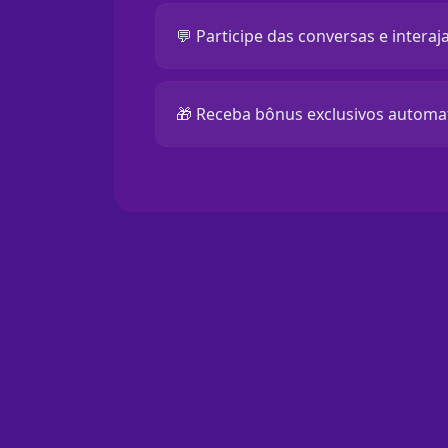
💬 Participe das conversas e interaj
🎁 Receba bônus exclusivos autom