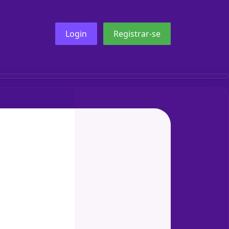
Login
Registrar-se