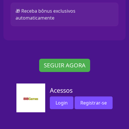
🎁 Receba bônus exclusivos
automaticamente
SEGUIR AGORA
Acessos
Login
Registrar-se