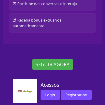
💬 Participe das conversas e interaja
🎁 Receba bônus exclusivos
automaticamente
SEGUIR AGORA
Acessos
Login
Registrar-se