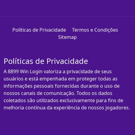
Políticas de Privacidade
Termos e Condições
Sitemap
Políticas de Privacidade
A 8899 Win Login valoriza a privacidade de seus
usuários e está empenhada em proteger todas as
informações pessoais fornecidas durante o uso de
nossos canais de comunicação. Todos os dados
coletados são utilizados exclusivamente para fins de
melhoria contínua da experiência de nossos jogadores.