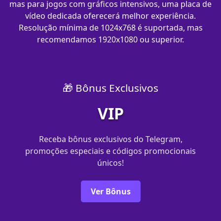
mas para jogos com gráficos intensivos, uma placa de
vídeo dedicada oferecerá melhor experiência.
Resolução mínima de 1024x768 é suportada, mas
recomendamos 1920x1080 ou superior.
🎁 Bônus Exclusivos
VIP
Receba bônus exclusivos do Telegram,
promoções especiais e códigos promocionais
únicos!
Ver Bônus