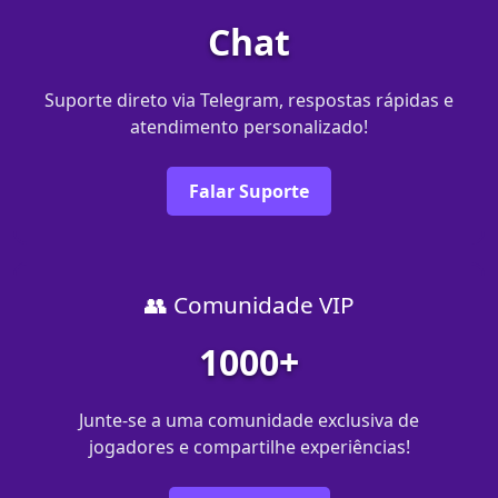
Chat
Suporte direto via Telegram, respostas rápidas e
atendimento personalizado!
Falar Suporte
👥 Comunidade VIP
1000+
Junte-se a uma comunidade exclusiva de
jogadores e compartilhe experiências!