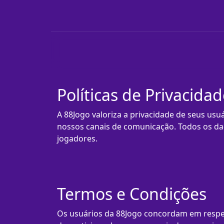
Políticas de Privacida
A 88Jogo valoriza a privacidade de seus us
nossos canais de comunicação. Todos os dad
jogadores.
Termos e Condições
Os usuários da 88Jogo concordam em respeit