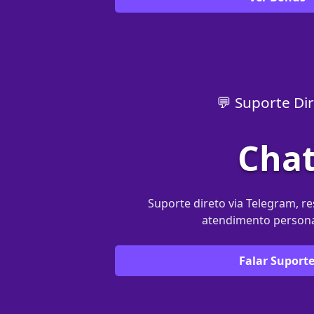
💬 Suporte Di
Cha
Suporte direto via Telegram, r
atendimento persona
Falar Suport