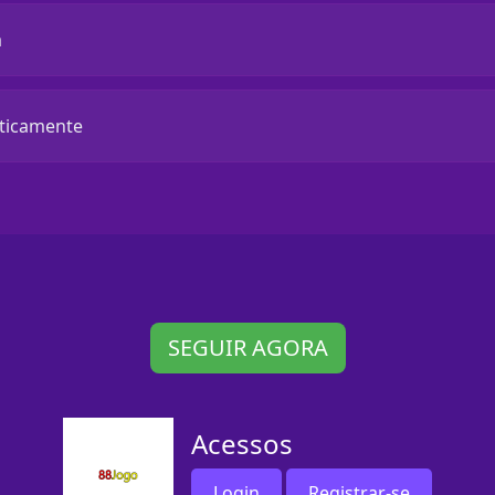
a
aticamente
SEGUIR AGORA
Acessos
Login
Registrar-se