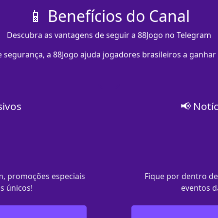
📱 Benefícios do Canal
Descubra as vantagens de seguir a 88Jogo no Telegram
segurança, a 88Jogo ajuda jogadores brasileiros a ganhar c
sivos
📢 Notí
m, promoções especiais
Fique por dentro d
s únicos!
eventos d