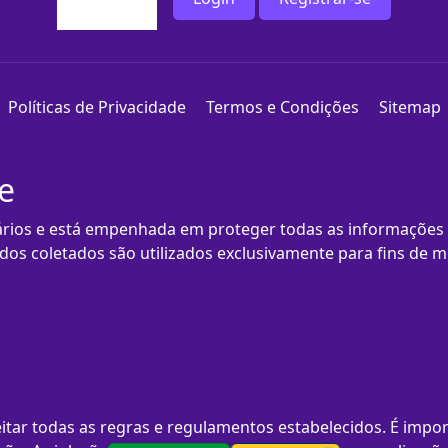
Políticas de Privacidade
Termos e Condições
Sitemap
de
uários e está empenhada em proteger todas as informações
os coletados são utilizados exclusivamente para fins de m
ar todas as regras e regulamentos estabelecidos. É impor