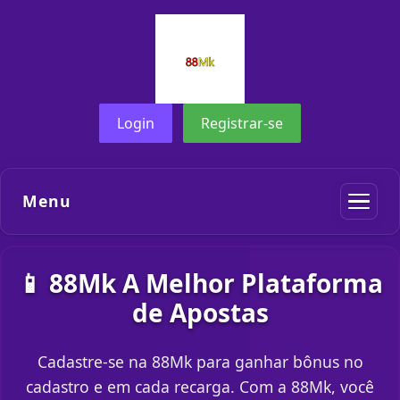
Login
Registrar-se
Menu
📱 88Mk A Melhor Plataforma
de Apostas
Cadastre-se na 88Mk para ganhar bônus no
cadastro e em cada recarga. Com a 88Mk, você