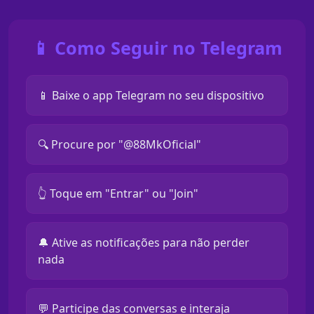
📱 Como Seguir no Telegram
📱 Baixe o app Telegram no seu dispositivo
🔍 Procure por "@88MkOficial"
👆 Toque em "Entrar" ou "Join"
🔔 Ative as notificações para não perder
nada
💬 Participe das conversas e interaja