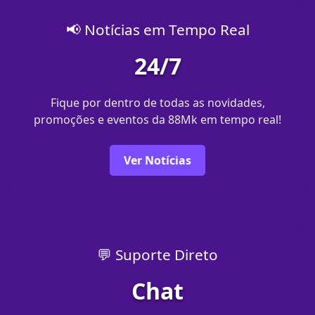
📢 Notícias em Tempo Real
24/7
Fique por dentro de todas as novidades,
promoções e eventos da 88Mk em tempo real!
Ver Notícias
💬 Suporte Direto
Chat