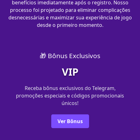
benefícios imediatamente após o registro. Nosso
processo foi projetado para eliminar complicações
desnecessárias e maximizar sua experiência de jogo
desde o primeiro momento.
🎁 Bônus Exclusivos
VIP
Receba bônus exclusivos do Telegram,
promoções especiais e códigos promocionais
únicos!
Ver Bônus