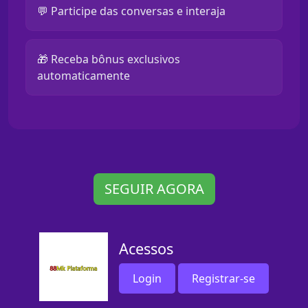
💬 Participe das conversas e interaja
🎁 Receba bônus exclusivos
automaticamente
SEGUIR AGORA
Acessos
Login
Registrar-se