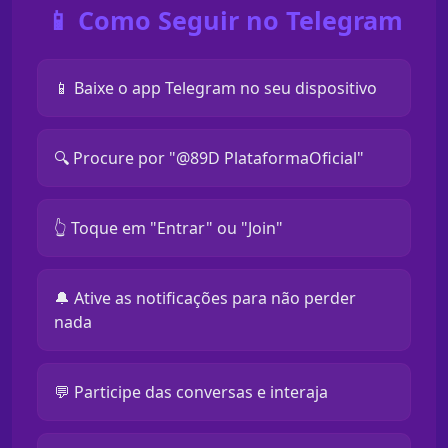
📱 Como Seguir no Telegram
📱 Baixe o app Telegram no seu dispositivo
🔍 Procure por "@89D PlataformaOficial"
👆 Toque em "Entrar" ou "Join"
🔔 Ative as notificações para não perder
nada
💬 Participe das conversas e interaja