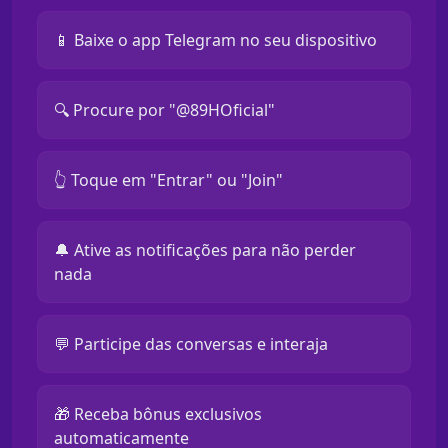
📱 Baixe o app Telegram no seu dispositivo
🔍 Procure por "@89HOficial"
👆 Toque em "Entrar" ou "Join"
🔔 Ative as notificações para não perder
nada
💬 Participe das conversas e interaja
🎁 Receba bônus exclusivos
automaticamente