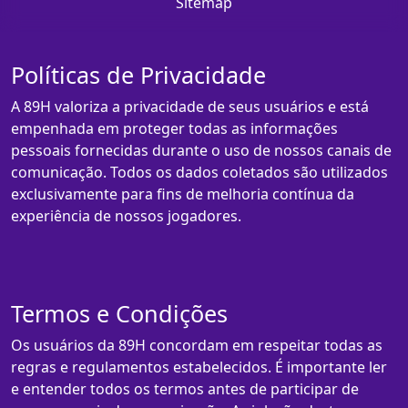
Sitemap
Políticas de Privacidade
A 89H valoriza a privacidade de seus usuários e está
empenhada em proteger todas as informações
pessoais fornecidas durante o uso de nossos canais de
comunicação. Todos os dados coletados são utilizados
exclusivamente para fins de melhoria contínua da
experiência de nossos jogadores.
Termos e Condições
Os usuários da 89H concordam em respeitar todas as
regras e regulamentos estabelecidos. É importante ler
e entender todos os termos antes de participar de