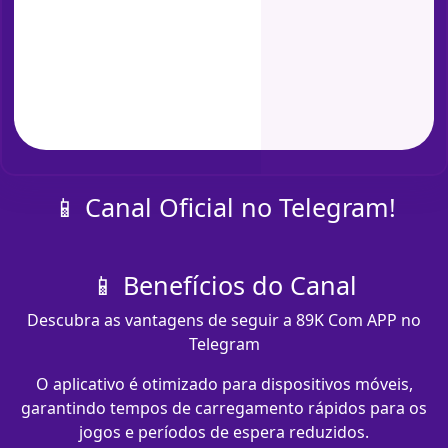
📱 Canal Oficial no Telegram!
📱 Benefícios do Canal
Descubra as vantagens de seguir a 89K Com APP no
Telegram
O aplicativo é otimizado para dispositivos móveis,
garantindo tempos de carregamento rápidos para os
jogos e períodos de espera reduzidos.