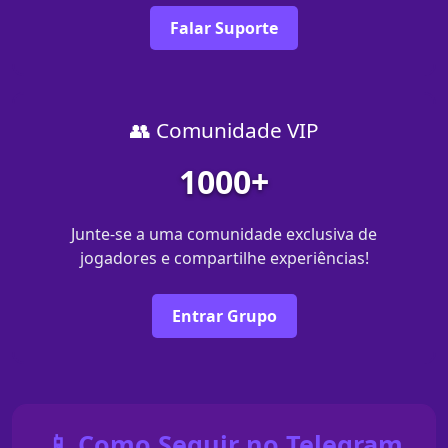
Falar Suporte
👥 Comunidade VIP
1000+
Junte-se a uma comunidade exclusiva de
jogadores e compartilhe experiências!
Entrar Grupo
📱 Como Seguir no Telegram