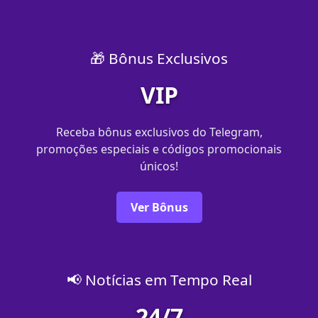
🎁 Bônus Exclusivos
VIP
Receba bônus exclusivos do Telegram,
promoções especiais e códigos promocionais
únicos!
Ver Bônus
📢 Notícias em Tempo Real
24/7