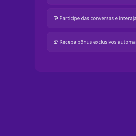
💬 Participe das conversas e interaj
🎁 Receba bônus exclusivos autom