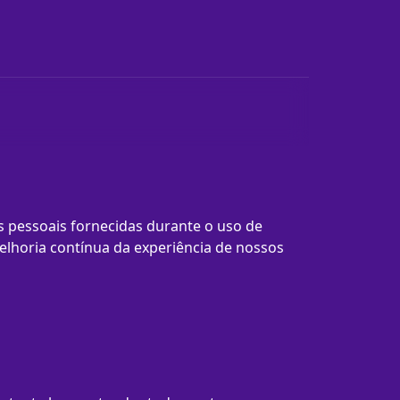
s pessoais fornecidas durante o uso de
elhoria contínua da experiência de nossos