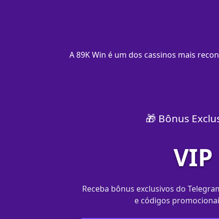
A 89K Win é um dos cassinos mais recon
🎁 Bônus Exclu
VIP
Receba bônus exclusivos do Telegra
e códigos promocionai