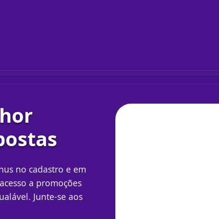
lhor
postas
nus no cadastro e em
 acesso a promoções
ualável. Junte-se aos