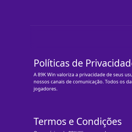
Políticas de Privacida
A 89K Win valoriza a privacidade de seus u
nossos canais de comunicação. Todos os dad
jogadores.
Termos e Condições