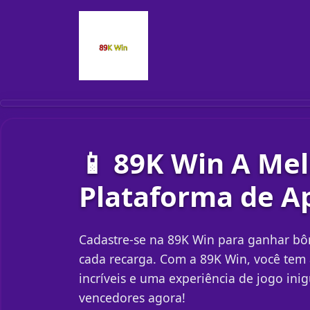
📱 89K Win A Me
Plataforma de A
Cadastre-se na 89K Win para ganhar bô
cada recarga. Com a 89K Win, você tem
incríveis e uma experiência de jogo inig
vencedores agora!