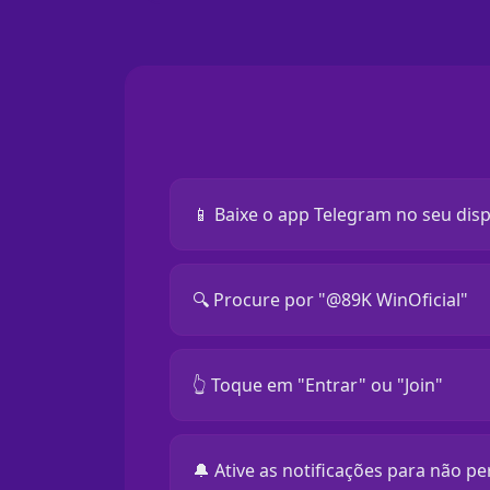
📱 Baixe o app Telegram no seu disp
🔍 Procure por "@89K WinOficial"
👆 Toque em "Entrar" ou "Join"
🔔 Ative as notificações para não p