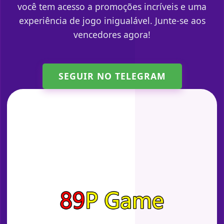
você tem acesso a promoções incríveis e uma
experiência de jogo inigualável. Junte-se aos
vencedores agora!
SEGUIR NO TELEGRAM