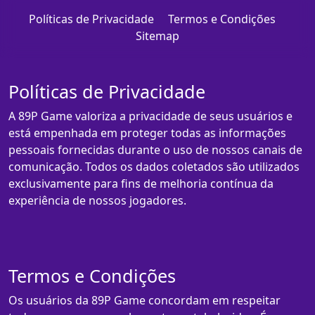
Políticas de Privacidade
Termos e Condições
Sitemap
Políticas de Privacidade
A 89P Game valoriza a privacidade de seus usuários e
está empenhada em proteger todas as informações
pessoais fornecidas durante o uso de nossos canais de
comunicação. Todos os dados coletados são utilizados
exclusivamente para fins de melhoria contínua da
experiência de nossos jogadores.
Termos e Condições
Os usuários da 89P Game concordam em respeitar