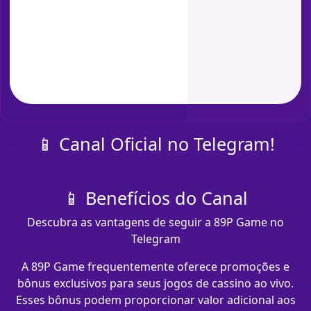
📱 Canal Oficial no Telegram!
📱 Benefícios do Canal
Descubra as vantagens de seguir a 89P Game no
Telegram
A 89P Game frequentemente oferece promoções e
bônus exclusivos para seus jogos de cassino ao vivo.
Esses bônus podem proporcionar valor adicional aos