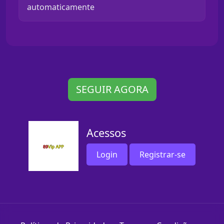
automaticamente
SEGUIR AGORA
Acessos
Login
Registrar-se