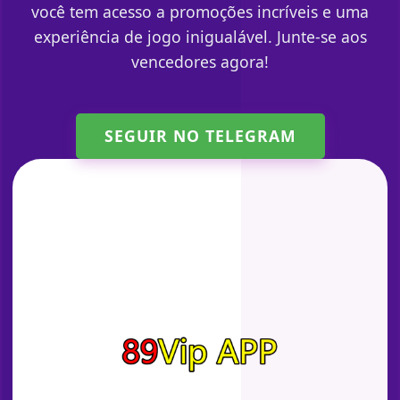
você tem acesso a promoções incríveis e uma
experiência de jogo inigualável. Junte-se aos
vencedores agora!
SEGUIR NO TELEGRAM