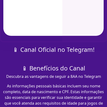
📱 Canal Oficial no Telegram!
📱 Benefícios do Canal
Descubra as vantagens de seguir a 8AA no Telegram
As informações pessoais básicas incluem seu nome
completo, data de nascimento e CPF. Estas informações
são essenciais para verificar sua identidade e garantir
que você atenda aos requisitos de idade para jogos de