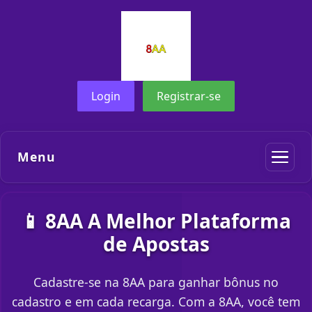
Login
Registrar-se
Menu
📱 8AA A Melhor Plataforma
de Apostas
Cadastre-se na 8AA para ganhar bônus no
cadastro e em cada recarga. Com a 8AA, você tem