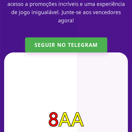
acesso a promoções incríveis e uma experiência
de jogo inigualável. Junte-se aos vencedores
agora!
SEGUIR NO TELEGRAM