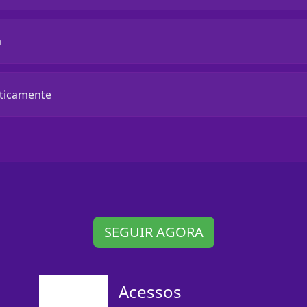
a
aticamente
SEGUIR AGORA
Acessos