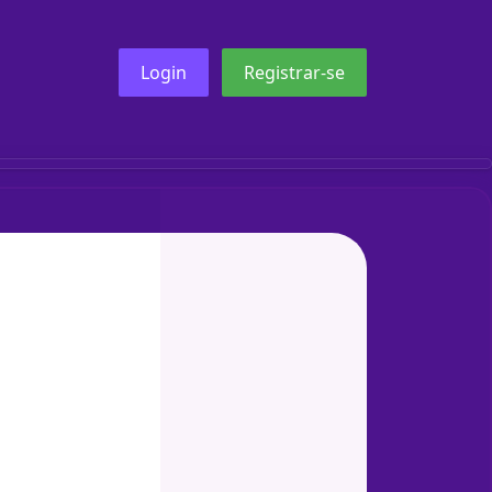
Login
Registrar-se