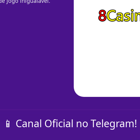
e jogo inigualável.
📱 Canal Oficial no Telegram!