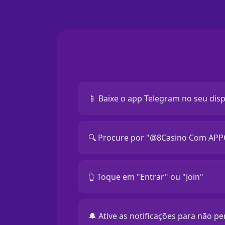
📱 Baixe o app Telegram no seu disp
🔍 Procure por "@8Casino Com APPO
👆 Toque em "Entrar" ou "Join"
🔔 Ative as notificações para não p