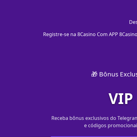
Des
Registre-se na 8Casino Com APP 8Casino
🎁 Bônus Exclu
VIP
Receba bônus exclusivos do Telegra
e códigos promocionai