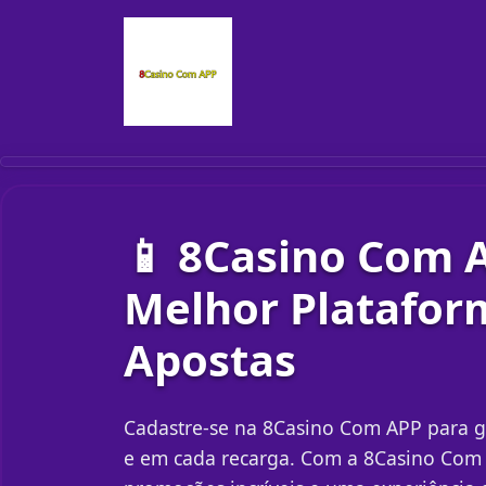
📱 8Casino Com 
Melhor Platafor
Apostas
Cadastre-se na 8Casino Com APP para 
e em cada recarga. Com a 8Casino Com 