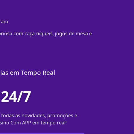
gram
riosa com caça-níqueis, jogos de mesa e
cias em Tempo Real
24/7
e todas as novidades, promoções e
sino Com APP em tempo real!