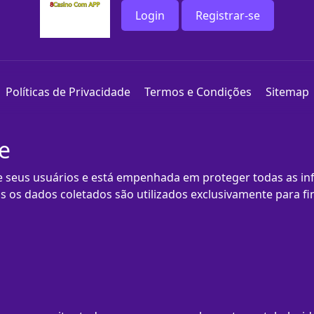
Login
Registrar-se
Políticas de Privacidade
Termos e Condições
Sitemap
de
de seus usuários e está empenhada em proteger todas as in
 os dados coletados são utilizados exclusivamente para fi