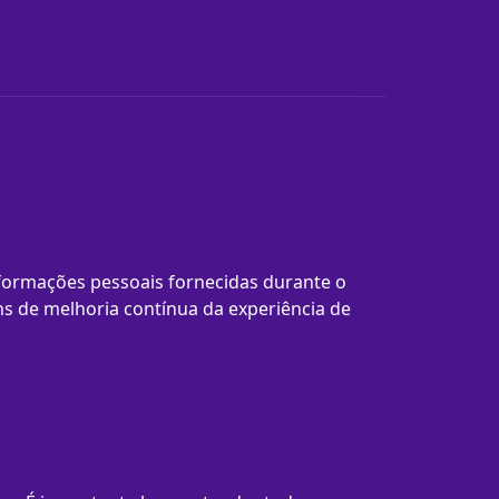
formações pessoais fornecidas durante o
ns de melhoria contínua da experiência de