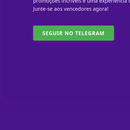
promoções incríveis e uma experiência d
Junte-se aos vencedores agora!
SEGUIR NO TELEGRAM