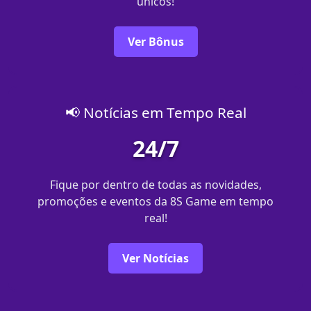
únicos!
Ver Bônus
📢 Notícias em Tempo Real
24/7
Fique por dentro de todas as novidades,
promoções e eventos da 8S Game em tempo
real!
Ver Notícias