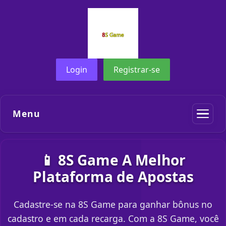
Login
Registrar-se
Menu
📱 8S Game A Melhor
Plataforma de Apostas
Cadastre-se na 8S Game para ganhar bônus no
cadastro e em cada recarga. Com a 8S Game, você