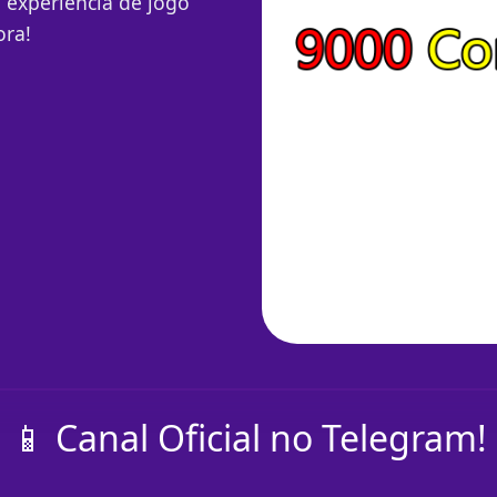
 experiência de jogo
ora!
📱 Canal Oficial no Telegram!