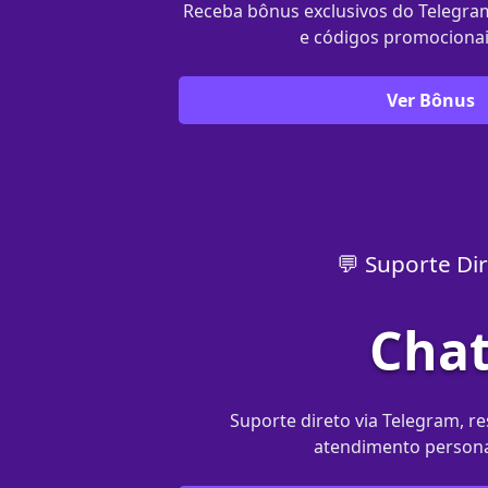
Receba bônus exclusivos do Telegra
e códigos promocionai
Ver Bônus
💬 Suporte Di
Cha
Suporte direto via Telegram, r
atendimento persona