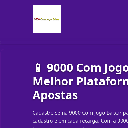
📱 9000 Com Jogo
Melhor Platafor
Apostas
Cadastre-se na 9000 Com Jogo Baixar p
cadastro e em cada recarga. Com a 9000