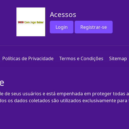
Acessos
Login
Registrar-se
Políticas de Privacidade
Termos e Condições
Sitemap
de
ade de seus usuários e está empenhada em proteger todas 
os os dados coletados são utilizados exclusivamente para 