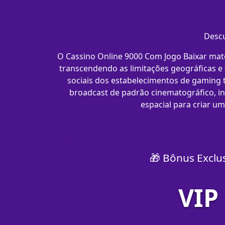
Descu
O Cassino Online 9000 Com Jogo Baixar mater
transcendendo as limitações geográficas e 
sociais dos estabelecimentos de gaming t
broadcast de padrão cinematográfico, in
espacial para criar u
🎁 Bônus Exclu
VIP