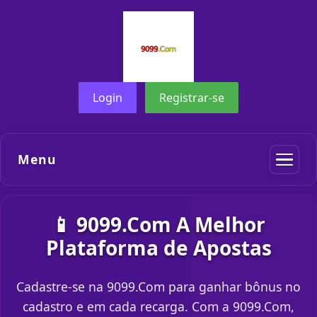
Login
Registrar-se
Menu
📱 9099.Com A Melhor
Plataforma de Apostas
Cadastre-se na 9099.Com para ganhar bônus no
cadastro e em cada recarga. Com a 9099.Com,