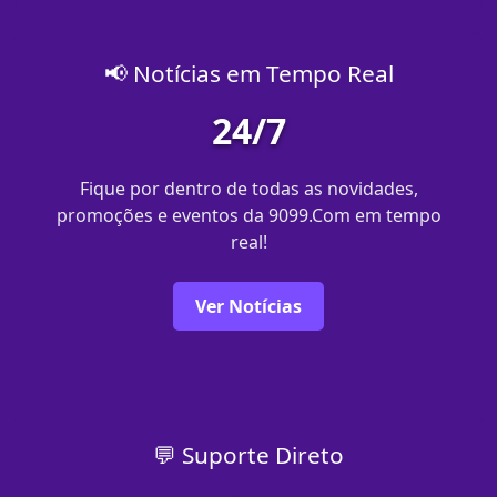
📢 Notícias em Tempo Real
24/7
Fique por dentro de todas as novidades,
promoções e eventos da 9099.Com em tempo
real!
Ver Notícias
💬 Suporte Direto