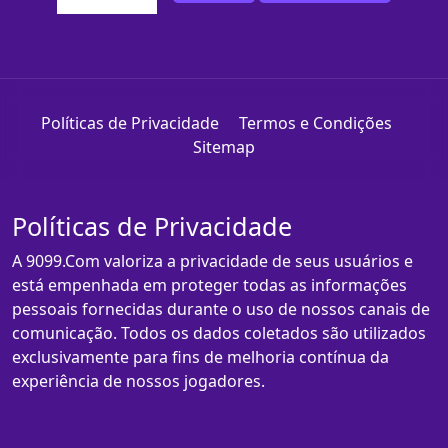
Políticas de Privacidade
Termos e Condições
Sitemap
Políticas de Privacidade
A 9099.Com valoriza a privacidade de seus usuários e
está empenhada em proteger todas as informações
pessoais fornecidas durante o uso de nossos canais de
comunicação. Todos os dados coletados são utilizados
exclusivamente para fins de melhoria contínua da
experiência de nossos jogadores.