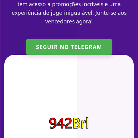
tem acesso a promoções incríveis e uma
experiência de jogo inigualável. Junte-se aos
vencedores agora!
SEGUIR NO TELEGRAM