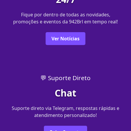
Fique por dentro de todas as novidades,
promoções e eventos da 942Brl em tempo real!
Ver Notícias
💬 Suporte Direto
Chat
Suporte direto via Telegram, respostas rápidas e
atendimento personalizado!