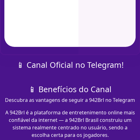
📱 Canal Oficial no Telegram!
📱 Benefícios do Canal
Descubra as vantagens de seguir a 942Brl no Telegram
A 942Brl é a plataforma de entretenimento online mais
confiável da internet — a 942Brl Brasil construiu um
sistema realmente centrado no usuário, sendo a
escolha certa para os jogadores.