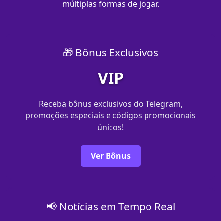
múltiplas formas de jogar.
🎁 Bônus Exclusivos
VIP
Receba bônus exclusivos do Telegram,
promoções especiais e códigos promocionais
únicos!
Ver Bônus
📢 Notícias em Tempo Real