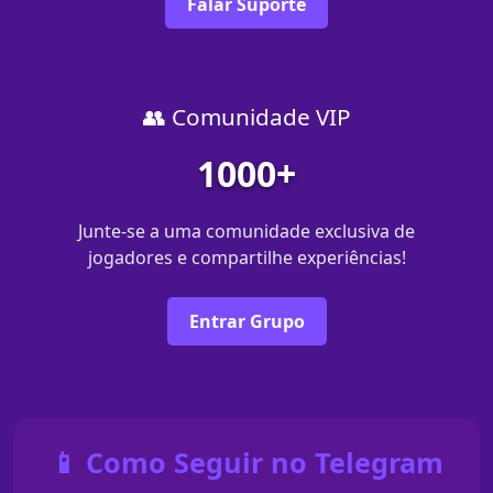
Falar Suporte
👥 Comunidade VIP
1000+
Junte-se a uma comunidade exclusiva de
jogadores e compartilhe experiências!
Entrar Grupo
📱 Como Seguir no Telegram