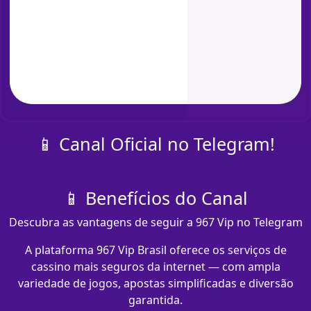
📱 Canal Oficial no Telegram!
📱 Benefícios do Canal
Descubra as vantagens de seguir a 967 Vip no Telegram
A plataforma 967 Vip Brasil oferece os serviços de
cassino mais seguros da internet — com ampla
variedade de jogos, apostas simplificadas e diversão
garantida.