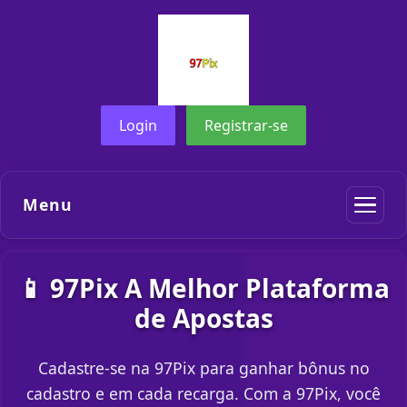
Login
Registrar-se
Menu
📱 97Pix A Melhor Plataforma
de Apostas
Cadastre-se na 97Pix para ganhar bônus no
cadastro e em cada recarga. Com a 97Pix, você