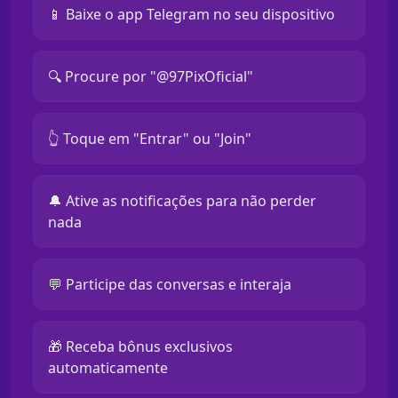
📱 Baixe o app Telegram no seu dispositivo
🔍 Procure por "@97PixOficial"
👆 Toque em "Entrar" ou "Join"
🔔 Ative as notificações para não perder
nada
💬 Participe das conversas e interaja
🎁 Receba bônus exclusivos
automaticamente