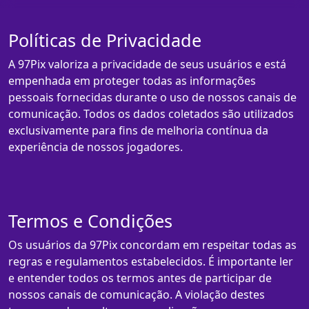
Políticas de Privacidade
A 97Pix valoriza a privacidade de seus usuários e está
empenhada em proteger todas as informações
pessoais fornecidas durante o uso de nossos canais de
comunicação. Todos os dados coletados são utilizados
exclusivamente para fins de melhoria contínua da
experiência de nossos jogadores.
Termos e Condições
Os usuários da 97Pix concordam em respeitar todas as
regras e regulamentos estabelecidos. É importante ler
e entender todos os termos antes de participar de
nossos canais de comunicação. A violação destes