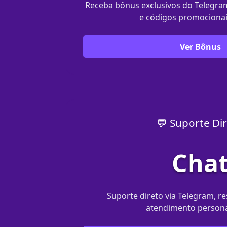
Receba bônus exclusivos do Telegra
e códigos promocionai
Ver Bônus
💬 Suporte Di
Cha
Suporte direto via Telegram, r
atendimento persona