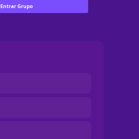
Entrar Grupo