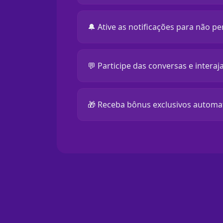
🔔 Ative as notificações para não p
💬 Participe das conversas e interaj
🎁 Receba bônus exclusivos autom