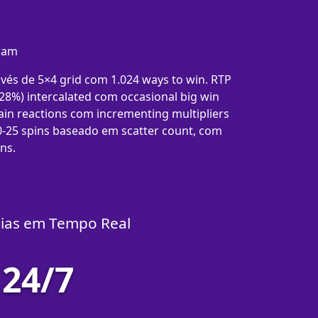
gram
avés de 5×4 grid com 1.024 ways to win. RTP
28%) intercalated com occasional big win
in reactions com incrementing multipliers
10-25 spins baseado em scatter count, com
ns.
cias em Tempo Real
24/7