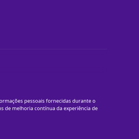
formações pessoais fornecidas durante o
ns de melhoria contínua da experiência de