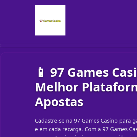
📱 97 Games Cas
Melhor Platafor
Apostas
Cadastre-se na 97 Games Casino para g
e em cada recarga. Com a 97 Games Cas