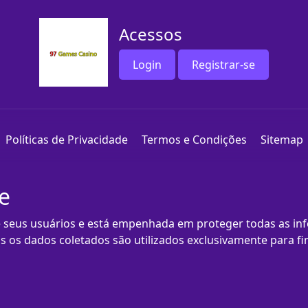
Acessos
Login
Registrar-se
Políticas de Privacidade
Termos e Condições
Sitemap
de
de seus usuários e está empenhada em proteger todas as in
 os dados coletados são utilizados exclusivamente para fi