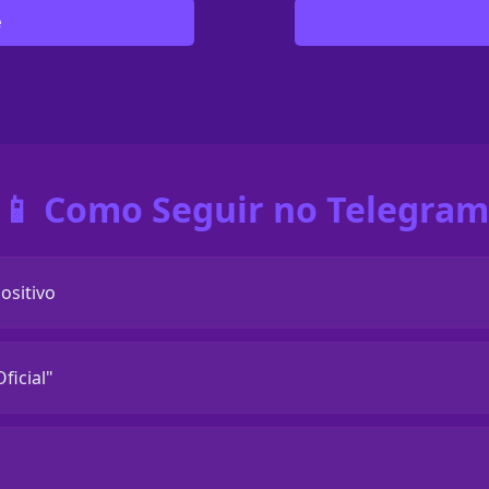
e
📱 Como Seguir no Telegram
ositivo
ficial"