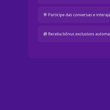
💬 Participe das conversas e interaj
🎁 Receba bônus exclusivos autom