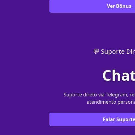
Ver Bônus
💬 Suporte Di
Cha
Suporte direto via Telegram, r
atendimento persona
Falar Suport