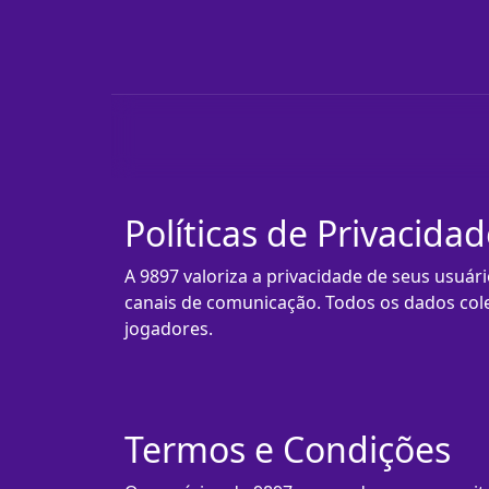
Políticas de Privacida
A 9897 valoriza a privacidade de seus usuá
canais de comunicação. Todos os dados cole
jogadores.
Termos e Condições