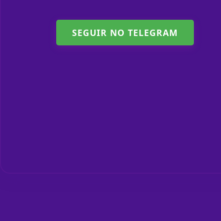
SEGUIR NO TELEGRAM