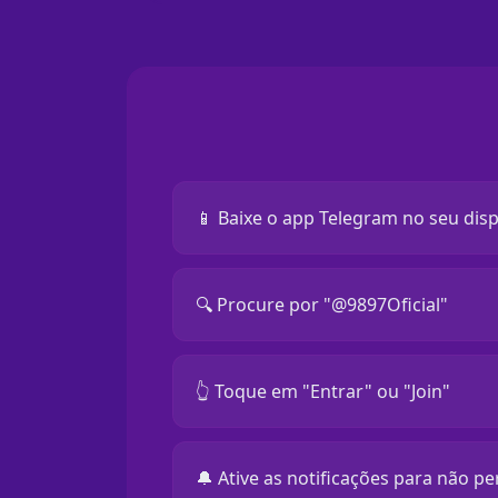
📱 Baixe o app Telegram no seu disp
🔍 Procure por "@9897Oficial"
👆 Toque em "Entrar" ou "Join"
🔔 Ative as notificações para não p