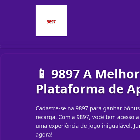
📱 9897 A Melhor
Plataforma de A
Cadastre-se na 9897 para ganhar bônus
recarga. Com a 9897, você tem acesso a
uma experiência de jogo inigualável. J
agora!