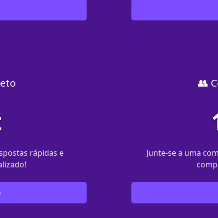
reto
👥 
t
espostas rápidas e
Junte-se a uma com
lizado!
compa
e