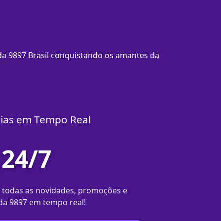
 da 9897 Brasil conquistando os amantes da
cias em Tempo Real
24/7
e todas as novidades, promoções e
da 9897 em tempo real!