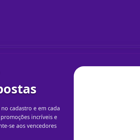
postas
 no cadastro e em cada
 promoções incríveis e
unte-se aos vencedores