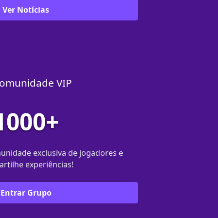
Ver Notícias
Comunidade VIP
1000+
unidade exclusiva de jogadores e
rtilhe experiências!
Entrar Grupo