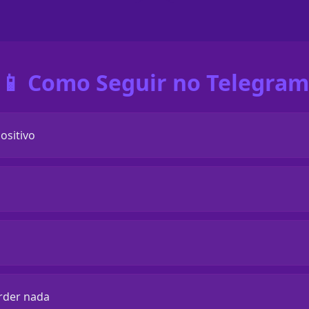
📱 Como Seguir no Telegram
ositivo
erder nada