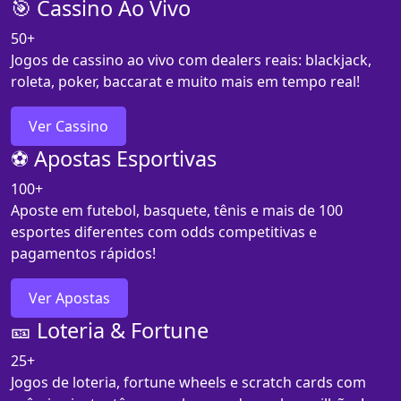
🎯 Cassino Ao Vivo
50+
Jogos de cassino ao vivo com dealers reais: blackjack,
roleta, poker, baccarat e muito mais em tempo real!
Ver Cassino
⚽ Apostas Esportivas
100+
Aposte em futebol, basquete, tênis e mais de 100
esportes diferentes com odds competitivas e
pagamentos rápidos!
Ver Apostas
🎫 Loteria & Fortune
25+
Jogos de loteria, fortune wheels e scratch cards com