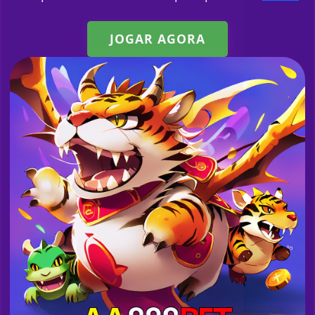
JOGAR AGORA